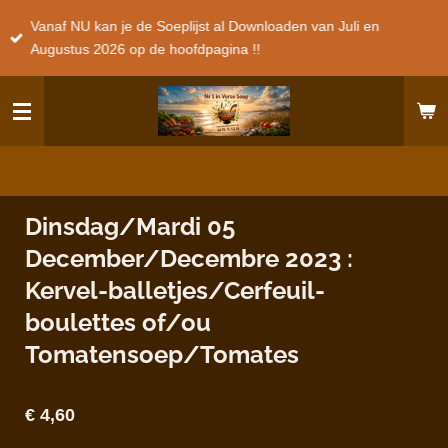
Ga
Vanaf NU kan je de Soeplijst al Downloaden van Juli en
direct
Augustus 2026 op de hoofdpagina !!
naar
de
hoofdinhoud
Dinsdag/Mardi 05
December/Decembre 2023 :
Kervel-balletjes/Cerfeuil-
boulettes of/ou
Tomatensoep/Tomates
€ 4,60