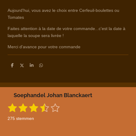
Aujourd'hui, vous avez le choix entre Cerfeuil-boulettes ou
Tomates
Faites attention à la date de votre commande...c'est la date à
laquelle la soupe sera livrée !
Merci d'avance pour votre commande
D
D
S
D
e
e
h
e
l
e
a
l
e
l
r
e
n
e
n
Soephandel Johan Blanckaert
1
2
3
4
5
S
R
t
a
s
s
s
s
s
e
275 stemmen
m
t
t
t
t
t
t
m
i
e
n
n