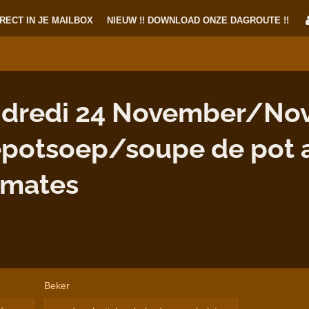
RECT IN JE MAILBOX
NIEUW !! DOWNLOAD ONZE DAGROUTE !!
ndredi 24 November/No
epotsoep/soupe de pot 
omates
Beker