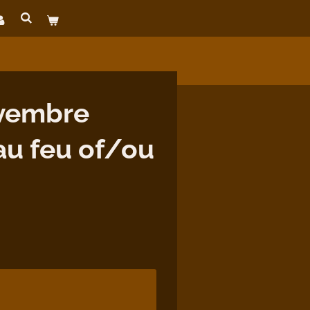
vembre
au feu of/ou