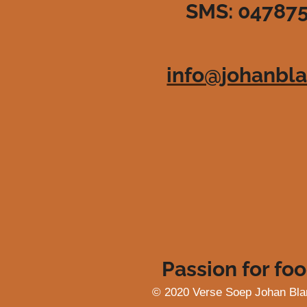
SMS: 04787
3
6
3
6
info@johanbla
3
6
3
6
3
6
4
s
t
e
r
r
e
Passion for foo
n
© 2020 Verse Soep Johan Bla