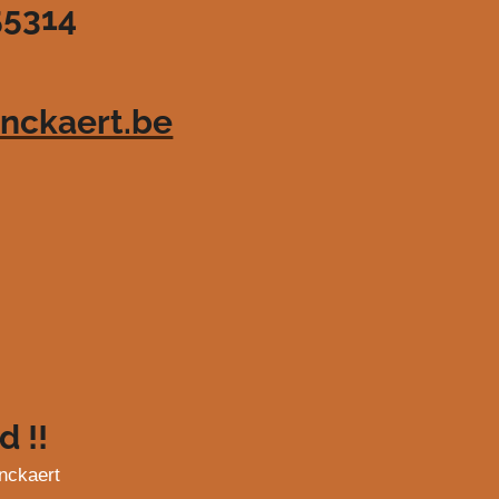
55314
nckaert.be
d !!
nckaert