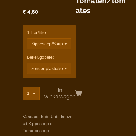
Tomaten/tom
ates
€ 4,60
1 liter/litre
Beker/gobelet
In
winkelwagen
Vandaag hebt U de keuze
uit Kippesoep of
Tomatensoep