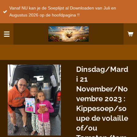
Ga
Vanaf NU kan je de Soeplijst al Downloaden van Juli en
direct
Augustus 2026 op de hoofdpagina !!
naar
de
hoofdinhoud
Dinsdag/Mard
i 21
November/No
vembre 2023 :
Kippesoep/so
upe de volaille
of/ou