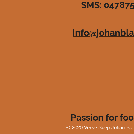
SMS: 04787
3
6
3
6
info@johanbla
3
6
3
6
3
6
4
s
t
e
r
r
e
Passion for foo
n
© 2020 Verse Soep Johan Bla