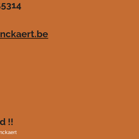
55314
nckaert.be
d !!
nckaert