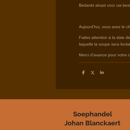
Bedankt alvast voor uw best
Aujourd'hui, vous avez le c
Faites attention à la date d
laquelle la soupe sera livrée
Merci d'avance pour votr
D
D
S
e
e
h
l
e
a
e
l
r
n
e
Soephandel
Johan Blanckaert