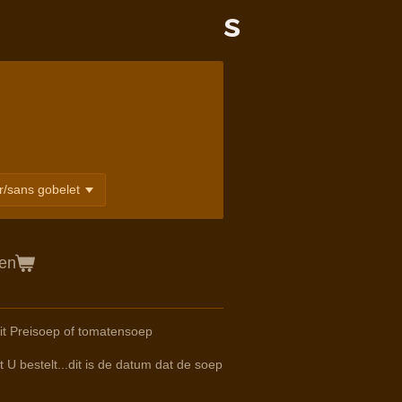
s
gen
it Preisoep of tomatensoep
 U bestelt...dit is de datum dat de soep