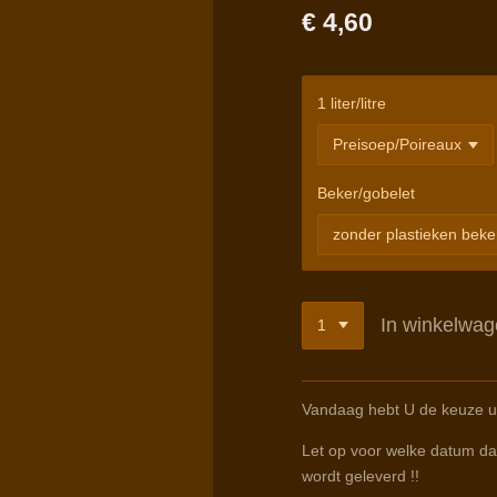
€ 4,60
1 liter/litre
Beker/gobelet
In winkelwa
Vandaag hebt U de keuze u
Let op voor welke datum dat
wordt geleverd !!