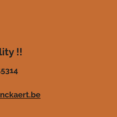
ty !!
55314
nckaert.be