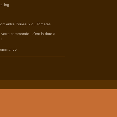
elling
hoix entre Poireaux ou Tomates
e votre commande...c'est la date à
 !
e commande