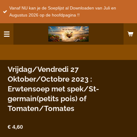
Ga
Vanaf NU kan je de Soeplijst al Downloaden van Juli en
direct
Augustus 2026 op de hoofdpagina !!
naar
de
hoofdinhoud
Vrijdag/Vendredi 27
Oktober/Octobre 2023 :
Erwtensoep met spek/St-
germain(petits pois) of
Tomaten/Tomates
€ 4,60