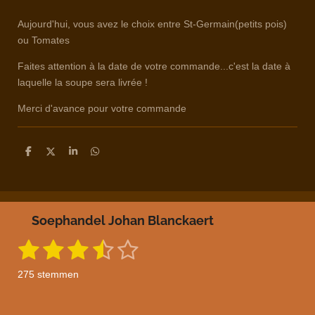
Aujourd'hui, vous avez le choix entre St-Germain(petits pois)
ou Tomates
Faites attention à la date de votre commande...c'est la date à
laquelle la soupe sera livrée !
Merci d'avance pour votre commande
D
D
S
D
e
e
h
e
l
e
a
l
e
l
r
e
n
e
n
Soephandel Johan Blanckaert
1
2
3
4
5
S
R
t
a
s
s
s
s
s
e
275 stemmen
m
t
t
t
t
t
t
m
i
e
n
n