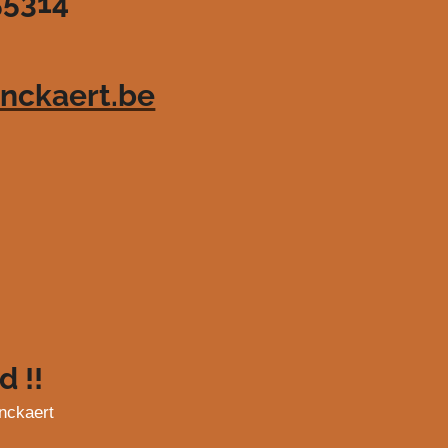
55314
nckaert.be
d !!
nckaert