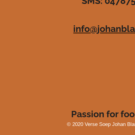
SMS: 04787
3
6
3
6
info@johanbla
3
6
3
6
3
6
4
s
t
e
r
r
e
Passion for foo
n
© 2020 Verse Soep Johan Bla