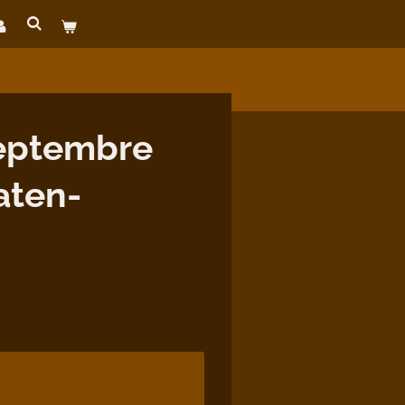
eptembre
aten-