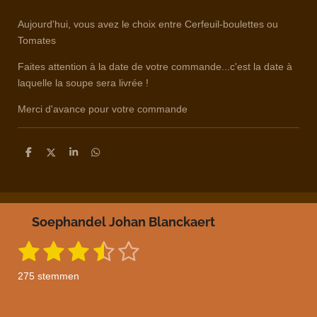
Aujourd'hui, vous avez le choix entre Cerfeuil-boulettes ou
Tomates
Faites attention à la date de votre commande...c'est la date à
laquelle la soupe sera livrée !
Merci d'avance pour votre commande
D
D
S
D
e
e
h
e
l
e
a
l
e
l
r
e
n
e
n
Soephandel Johan Blanckaert
1
2
3
4
5
S
R
t
a
s
s
s
s
s
e
275 stemmen
m
t
t
t
t
t
t
m
i
e
n
n