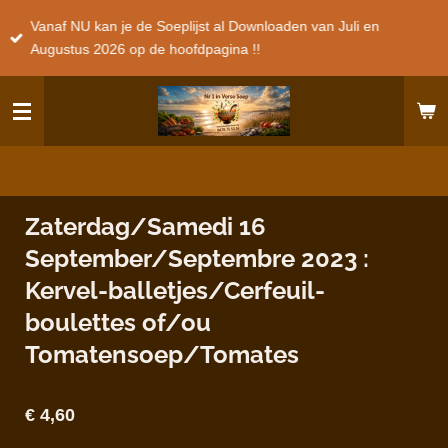
Ga
Vanaf NU kan je de Soeplijst al Downloaden van Juli en
direct
Augustus 2026 op de hoofdpagina !!
naar
de
hoofdinhoud
Zaterdag/Samedi 16
September/Septembre 2023 :
Kervel-balletjes/Cerfeuil-
boulettes of/ou
Tomatensoep/Tomates
€ 4,60