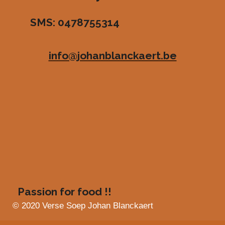
r
r
r
r
3
SMS: 0478755314
.
e
e
e
e
4
n
n
n
n
8
info@johanblanckaert.be
3
6
3
6
3
6
3
6
3
6
4
s
Passion for food !!
t
e
© 2020 Verse Soep Johan Blanckaert
r