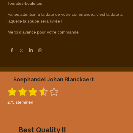
Tomates-boulettes
Faites attention à la date de votre commande...c'est la date à
laquelle la soupe sera livrée !
Merci d'avance pour votre commande
D
D
S
D
e
e
h
e
l
e
a
l
e
l
r
e
n
e
n
Soephandel Johan Blanckaert
1
2
3
4
5
S
R
t
a
s
s
s
s
s
e
275 stemmen
m
t
t
t
t
t
t
m
i
e
e
e
e
e
e
n
n
g
r
r
r
r
r
Best Quality !!
: