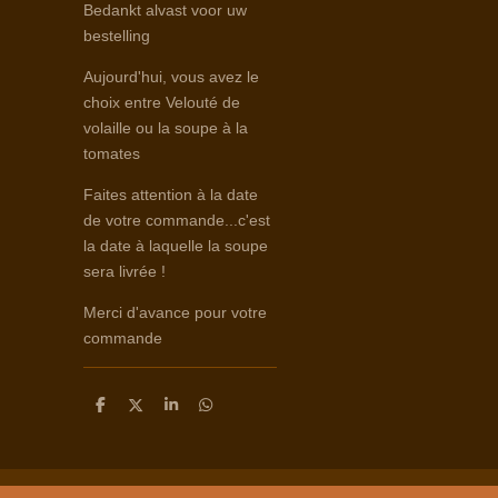
Bedankt alvast voor uw
bestelling
Aujourd'hui, vous avez le
choix entre Velouté de
volaille ou la soupe à la
tomates
Faites attention à la date
de votre commande...c'est
la date à laquelle la soupe
sera livrée !
Merci d'avance pour votre
commande
D
D
S
D
e
e
h
e
l
e
a
l
e
l
r
e
n
e
n