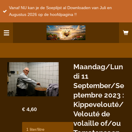
Ga
Vanaf NU kan je de Soeplijst al Downloaden van Juli en
direct
Augustus 2026 op de hoofdpagina !!
naar
de
hoofdinhoud
Maandag/Lun
di 11
September/Se
ptembre 2023 :
Kippevelouté/
€ 4,60
Velouté de
volaille of/ou
1 liter/litre