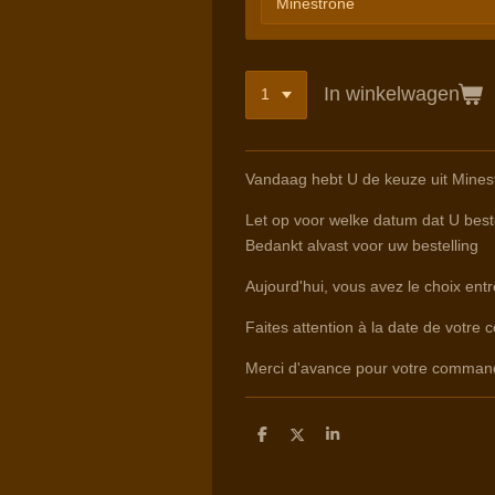
In winkelwagen
Vandaag hebt U de keuze uit Minest
Let op voor welke datum dat U beste
Bedankt alvast voor uw bestelling
Aujourd'hui, vous avez le choix ent
Faites attention à la date de votre 
Merci d'avance pour votre comman
D
D
S
e
e
h
l
e
a
e
l
r