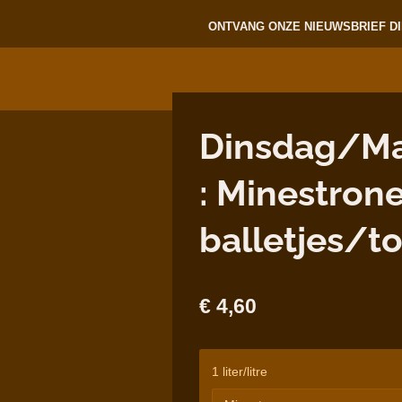
ONTVANG ONZE NIEUWSBRIEF DI
Dinsdag/Ma
: Minestron
balletjes/t
€ 4,60
1 liter/litre