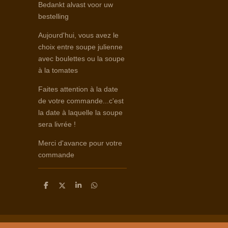
Bedankt alvast voor uw
bestelling
Aujourd'hui, vous avez le
choix entre soupe julienne
avec boulettes ou la soupe
à la tomates
Faites attention à la date
de votre commande...c'est
la date à laquelle la soupe
sera livrée !
Merci d'avance pour votre
commande
D
D
S
D
e
e
h
e
l
e
a
l
e
l
r
e
n
e
n