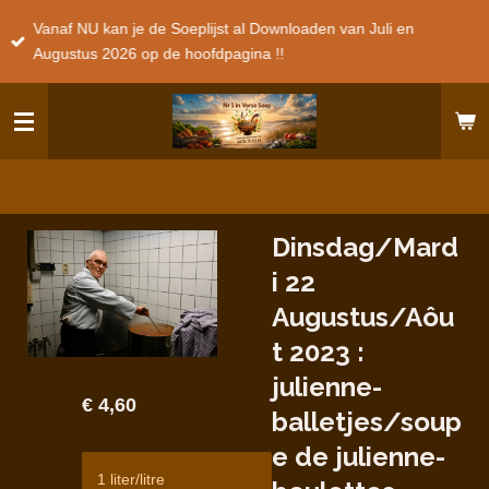
Ga
Vanaf NU kan je de Soeplijst al Downloaden van Juli en
direct
Augustus 2026 op de hoofdpagina !!
naar
de
hoofdinhoud
Dinsdag/Mard
i 22
Augustus/Aôu
t 2023 :
julienne-
€ 4,60
balletjes/soup
e de julienne-
1 liter/litre