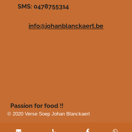
SMS: 0478755314
.
e
e
e
e
4
n
n
n
n
8
info@johanblanckaert.be
3
6
3
6
3
6
3
6
3
6
4
s
Passion for food !!
t
e
© 2020 Verse Soep Johan Blanckaert
r
r