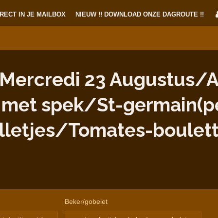
RECT IN JE MAILBOX
NIEUW !! DOWNLOAD ONZE DAGROUTE !!
ercredi 23 Augustus/Aô
met spek/St-germain(pet
letjes/Tomates-boulet
Beker/gobelet