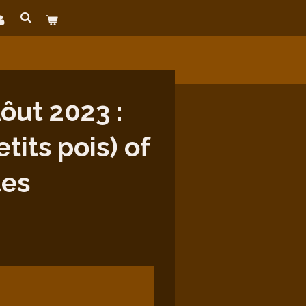
ut 2023 :
its pois) of
tes