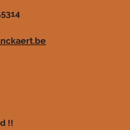
55314
nckaert.be
d !!