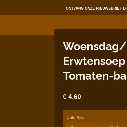
ONTVANG ONZE NIEUWSBRIEF DI
Woensdag/M
Erwtensoep 
Tomaten-bal
€ 4,60
1 liter/litre