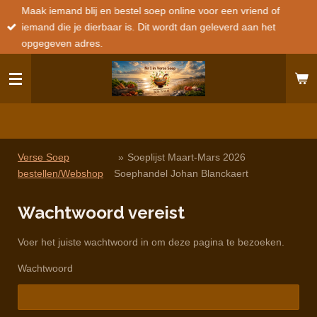
Maak iemand blij en bestel soep online voor een vriend of
Ga
iemand die je dierbaar is. Dit wordt dan geleverd aan het
direct
opgegeven adres.
naar
de
hoofdinhoud
Verse Soep
»
Soeplijst Maart-Mars 2026
bestellen/Webshop
Soephandel Johan Blanckaert
Wachtwoord vereist
Voer het juiste wachtwoord in om deze pagina te bezoeken.
Wachtwoord