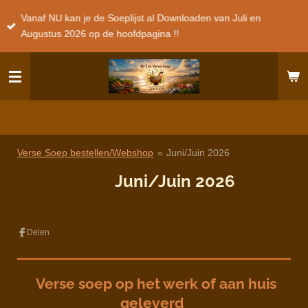
Ga
Vanaf NU kan je de Soeplijst al Downloaden van Juli en
direct
Augustus 2026 op de hoofdpagina !!
naar
de
hoofdinhoud
Verse Soep bestellen/Webshop
»
Juni/Juin 2026
Juni/Juin
2026
Delen
Verse soep op het werk of aan huis
geleverd