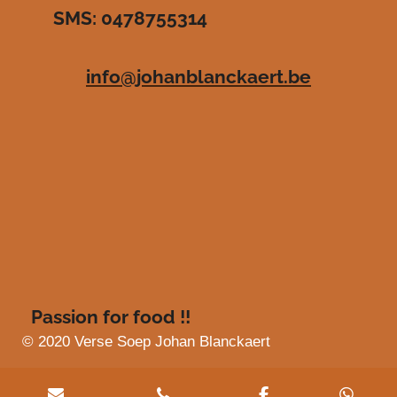
SMS: 0478755314
.
e
e
e
e
4
n
n
n
n
8
info@johanblanckaert.be
3
6
3
6
3
6
3
6
3
6
4
s
Passion for food !!
t
e
© 2020 Verse Soep Johan Blanckaert
r
r