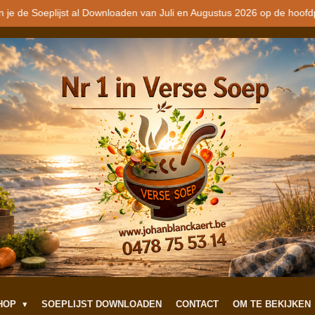
stel soep online voor een vriend of iemand die je dierbaar is. Dit wo
SHOP
SOEPLIJST DOWNLOADEN
CONTACT
OM TE BEKIJKEN