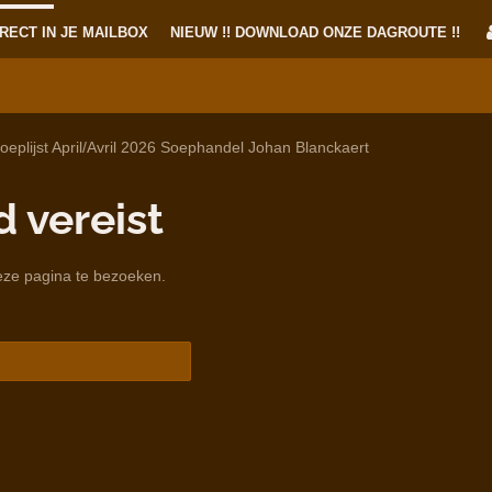
RECT IN JE MAILBOX
NIEUW !! DOWNLOAD ONZE DAGROUTE !!
oeplijst April/Avril 2026 Soephandel Johan Blanckaert
 vereist
eze pagina te bezoeken.