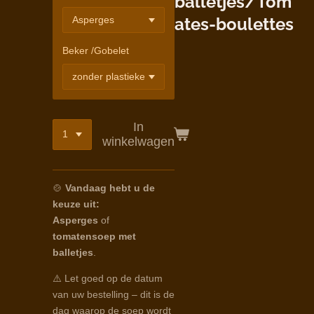
balletjes/Tom
ates-boulettes
Beker /Gobelet
In
winkelwagen
🍲
Vandaag hebt u de
keuze uit:
Asperges
of
tomatensoep met
balletjes
.
⚠️ Let goed op de datum
van uw bestelling – dit is de
dag waarop de soep wordt