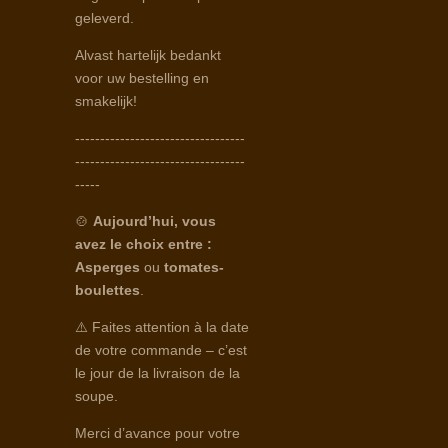
geleverd.
Alvast hartelijk bedankt
voor uw bestelling en
smakelijk!
----------------------------------
----------------------------------
-----
🍲
Aujourd’hui, vous
avez le choix entre :
Asperges
ou
tomates-
boulettes
.
⚠️ Faites attention à la date
de votre commande – c’est
le jour de la livraison de la
soupe.
Merci d’avance pour votre