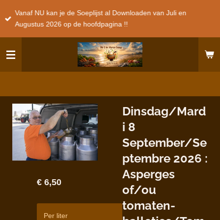
Ga
Vanaf NU kan je de Soeplijst al Downloaden van Juli en
direct
Augustus 2026 op de hoofdpagina !!
naar
de
hoofdinhoud
Dinsdag/Mard
i 8
September/Se
ptembre 2026 :
Asperges
€ 6,50
of/ou
tomaten-
Per liter